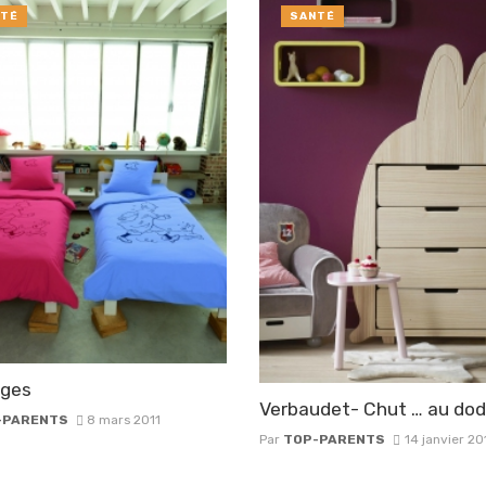
TÉ
SANTÉ
sges
Verbaudet- Chut … au dod
-PARENTS
8 mars 2011
Par
TOP-PARENTS
14 janvier 20