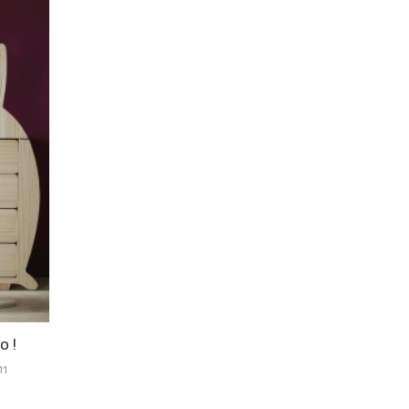
o !
11