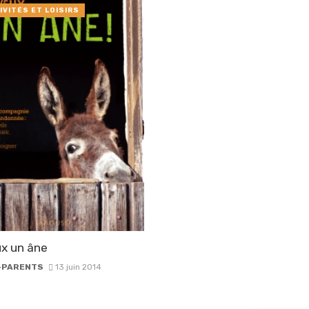
IVITÉS ET LOISIRS
x un âne
-PARENTS
13 juin 2014