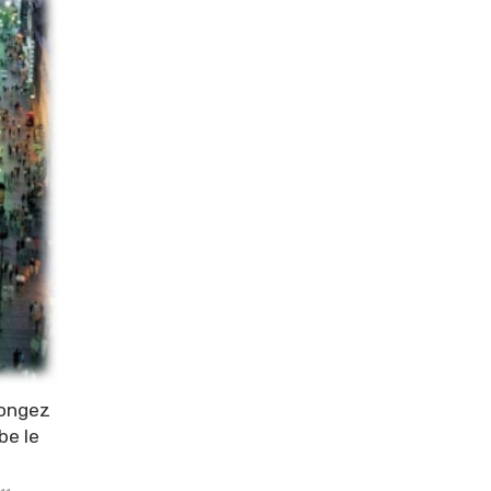
longez
be le