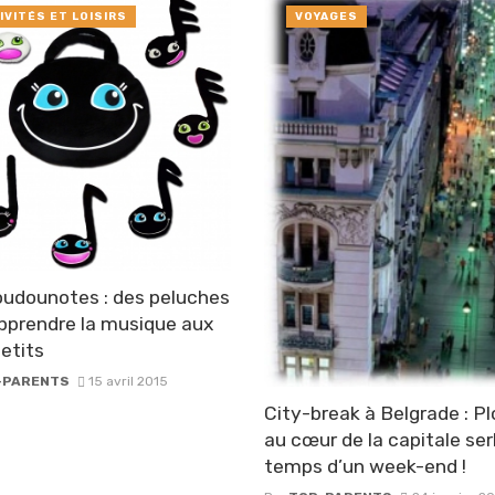
IVITÉS ET LOISIRS
VOYAGES
udounotes : des peluches
pprendre la musique aux
etits
-PARENTS
15 avril 2015
City-break à Belgrade : P
au cœur de la capitale ser
temps d’un week-end !