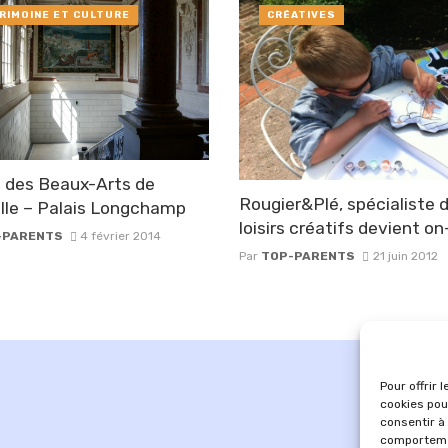
RIMOINE ET CULTURE
CRÉATIVES
 des Beaux-Arts de
Rougier&Plé, spécialiste 
lle – Palais Longchamp
loisirs créatifs devient on
-PARENTS
4 février 2014
Par
TOP-PARENTS
21 juin 2012
Pour offrir 
cookies pou
consentir à
comportemen