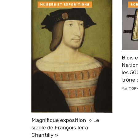
MUSÉES ET EXPOSITIONS
SOR
Blois 
Nation
les 50
trône 
Par
TOP
Magnifique exposition » Le
siècle de François Ier à
Chantilly »