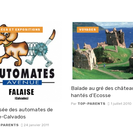
ÉES ET EXPOSITIONS
VOYAGES
Balade au gré des châtea
hantés d’Ecosse
Par
TOP-PARENTS
1 juillet 2010
sée des automates de
e-Calvados
-PARENTS
24 janvier 2011