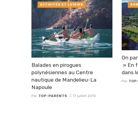
ACTIVITÉS ET LOISIRS
SOR
On par
Balades en pirogues
» En f
polynésiennes au Centre
dans l
nautique de Mandelieu-La
Par
TOP
Napoule
Par
TOP-PARENTS
17 juillet 2015