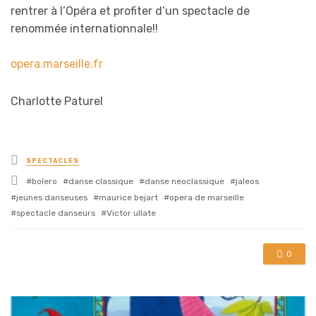
rentrer à l’Opéra et profiter d’un spectacle de
renommée internationnale!!
opera.marseille.fr
Charlotte Paturel
Posted
SPECTACLES
in
Tagged
bolero
danse classique
danse neoclassique
jaleos
with
jeunes danseuses
maurice bejart
opera de marseille
spectacle danseurs
Victor ullate
0