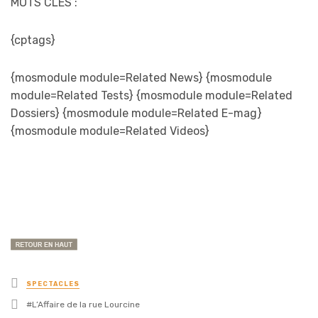
MOTS CLES :
{cptags}
{mosmodule module=Related News} {mosmodule
module=Related Tests} {mosmodule module=Related
Dossiers} {mosmodule module=Related E-mag}
{mosmodule module=Related Videos}
Posted
SPECTACLES
in
Tagged
L’Affaire de la rue Lourcine
with