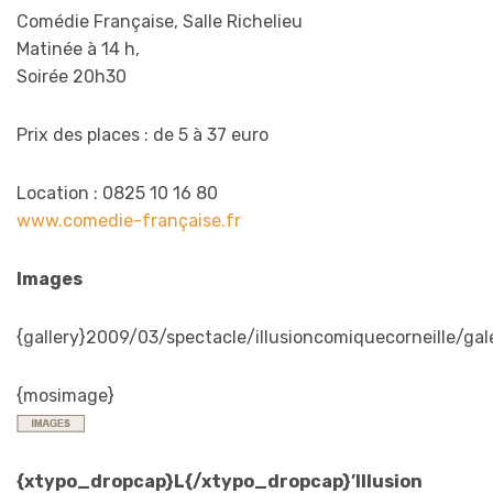
Comédie Française, Salle Richelieu
Matinée à 14 h,
Soirée 20h30
Prix des places : de 5 à 37 euro
Location : 0825 10 16 80
www.comedie-française.fr
Images
{gallery}2009/03/spectacle/illusioncomiquecorneille/gale
{mosimage}
{xtypo_dropcap}
L
{/xtypo_dropcap}’Illusion