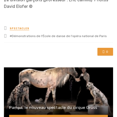
David Elofer ©
Posted
SPECTACLES
in
Tagged
Démonstrations de l'École de danse de l'opéra national de Paris
with
0
Pampa, le nouveau spectacle du cirque Grüss