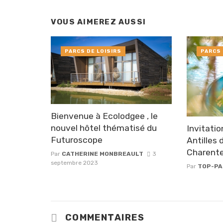
VOUS AIMEREZ AUSSI
PARCS DE LOISIRS
PARCS 
Bienvenue à Ecolodgee , le
nouvel hôtel thématisé du
Invitatio
Futuroscope
Antilles
Charent
Par
CATHERINE MONBREAULT
3
septembre 2023
Par
TOP-P
COMMENTAIRES