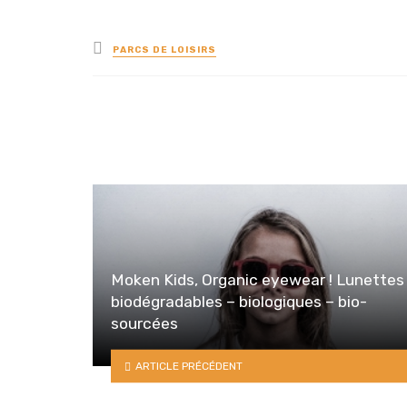
Posted
PARCS DE LOISIRS
in
Moken Kids, Organic eyewear ! Lunettes
biodégradables – biologiques – bio-
sourcées
ARTICLE PRÉCÉDENT