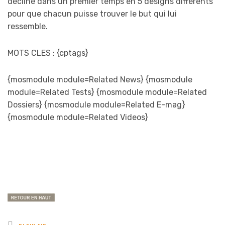
décliné dans un premier temps en 5 designs différents
pour que chacun puisse trouver le but qui lui
ressemble.
MOTS CLES : {cptags}
{mosmodule module=Related News} {mosmodule
module=Related Tests} {mosmodule module=Related
Dossiers} {mosmodule module=Related E-mag}
{mosmodule module=Related Videos}
Posted