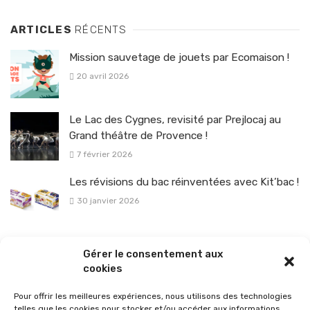
ARTICLES
RÉCENTS
Mission sauvetage de jouets par Ecomaison !
20 avril 2026
Le Lac des Cygnes, revisité par Prejlocaj au
Grand théâtre de Provence !
7 février 2026
Les révisions du bac réinventées avec Kit’bac !
30 janvier 2026
La sélection vélo de l’hiver pour rouler en toute sécurité !
Gérer le consentement aux
26 janvier 2026
cookies
Pour offrir les meilleures expériences, nous utilisons des technologies
telles que les cookies pour stocker et/ou accéder aux informations