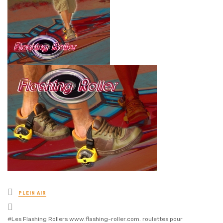
Posted
PLEIN AIR
in
Tagged
with
Les Flashing Rollers www.flashing-roller.com. roulettes pour