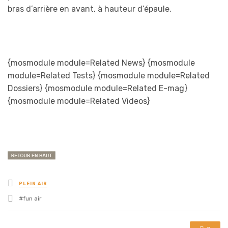
bras d’arrière en avant, à hauteur d’épaule.
{mosmodule module=Related News} {mosmodule
module=Related Tests} {mosmodule module=Related
Dossiers} {mosmodule module=Related E-mag}
{mosmodule module=Related Videos}
Posted
PLEIN AIR
in
Tagged
fun air
with