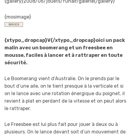
{gallery}2008/06/jouets/funair/galerie{/gallery}
{mosimage}
{xtypo_dropcap}V{/xtypo_dropcap}oici un pack
malin avec un boomerang et un freesbee en
mousse, faciles à lancer et à rattraper en toute
sécurité.
Le Boomerang vient d’Australie. On le prends par le
bout d’une aile, on le tient presque à la verticale et si
on le lance avec une rotation énergique du poignet, il
revient à plat en perdant de la vitesse et on peut alors
le rattraper.
Le Freesbee est lui plus fait pour jouer à deux ou à
plusieurs. On le lance devant soit d’un mouvement de