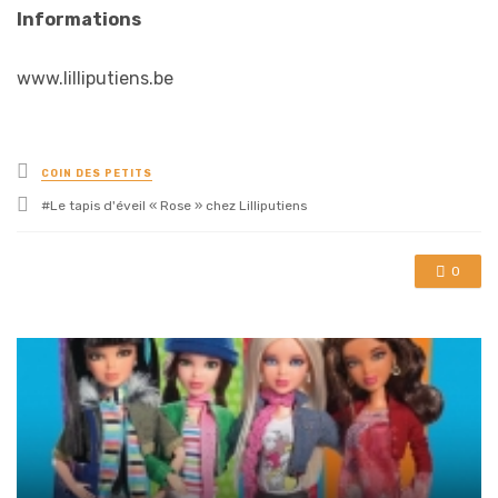
Informations
www.lilliputiens.be
Posted
COIN DES PETITS
in
Tagged
Le tapis d'éveil « Rose » chez Lilliputiens
with
0