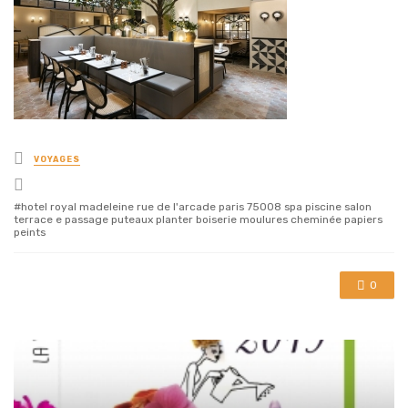
Posted
VOYAGES
in
Tagged
with
hotel royal madeleine rue de l'arcade paris 75008 spa piscine salon
terrace e passage puteaux planter boiserie moulures cheminée papiers
peints
0