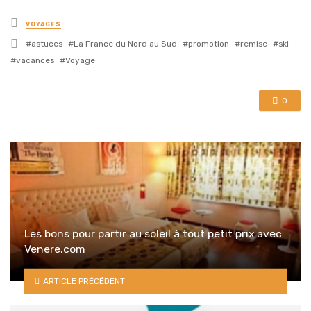
Posted
VOYAGES
in
Tagged
astuces
La France du Nord au Sud
promotion
remise
ski
with
vacances
Voyage
0
Les bons pour partir au soleil à tout petit prix avec
Venere.com
ARTICLE PRÉCÉDENT