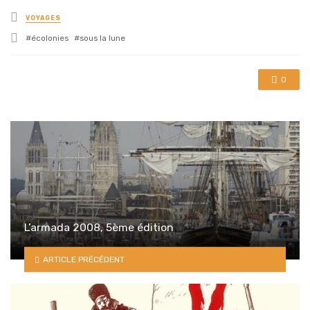
Posted
VOYAGES
in
Tagged
écolonies
sous la lune
with
0
L’armada 2008, 5ème édition
ARTICLE PRÉCÉDENT