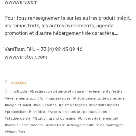
www.vars.com
Pour tous renseignements sur les autres produit inédit,
les temps forts, les autres évènements, agenda,
promotion et d’autre hébergement de caractère….
VarsTour: Tél.: + 33 (4) 92 45 09 46
www.varstour.com
Posted
VOYAGES
in
Tagged
altitude
Destination détente et nature
évènements festifs
with
évènements sportifs
hautes-alpes
hébergements de caractère
neige et soleil
Nouveautés
pistes étagées
produits inédits
propositions Bien être
sports insolites et spectaculaires
station de ski
Station grand domaine
Univers événementiel
Vars la Forêt Blanche
Vars Park
Village et culture de montagne
Wood Park