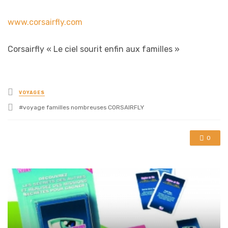
www.corsairfly.com
Corsairfly « Le ciel sourit enfin aux familles »
Posted
VOYAGES
in
Tagged
voyage familles nombreuses CORSAIRFLY
with
0