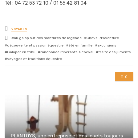
Tél : 04 72 53 72 10 / 01 55 42 81 04
Posted
VOYAGES
in
Tagged
au galop sur des montures de légende
Cheval d'Aventure
with
découverte et passion équestre
été en famille
excursions
Galoper en tribu
randonnée itinérante à cheval
traite des juments
voyages et traditions équestre
0
PLANTOYS, une entreprise et des jouets toujours