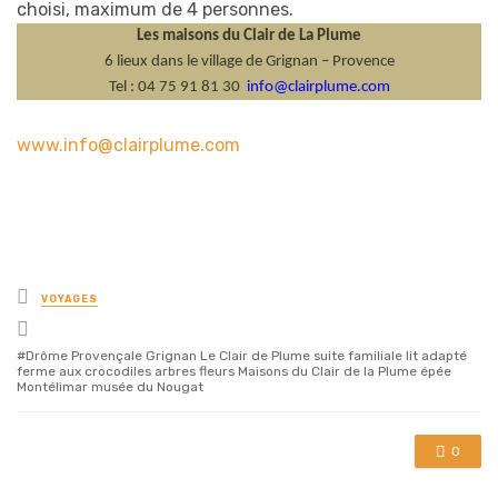
choisi, maximum de 4 personnes.
Les maisons du Clair de La Plume
6 lieux dans le village de Grignan – Provence
Tel : 04 75 91 81 30
info@clairplume.com
www.info@clairplume.com
Posted
VOYAGES
in
Tagged
with
Drôme Provençale Grignan Le Clair de Plume suite familiale lit adapté
ferme aux crocodiles arbres fleurs Maisons du Clair de la Plume épée
Montélimar musée du Nougat
0