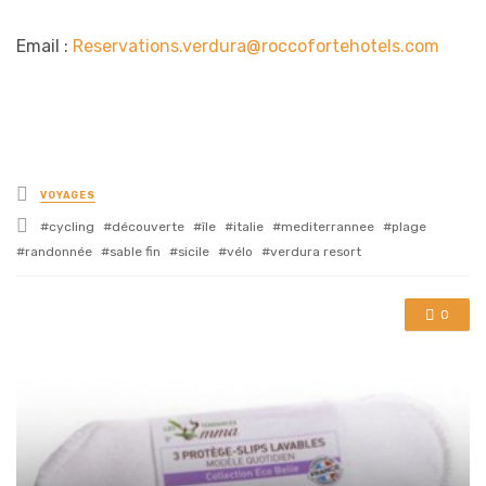
Email :
Reservations.verdura@roccofortehotels.com
Posted
VOYAGES
in
Tagged
cycling
découverte
île
italie
mediterrannee
plage
with
randonnée
sable fin
sicile
vélo
verdura resort
0