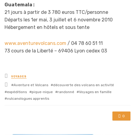
Guatemala :
21 jours à partir de 3 780 euros TTC/personne
Départs les 1er mai, 3 juillet et 6 novembre 2010
Hébergement en hôtels et sous tente
www.aventurevolcans.com
/ 04 78 60 51 11
73 cours de la Liberté – 69406 Lyon cedex 03
Posted
VOYAGES
in
Tagged
Aventure et Volcans
découverte des volcans en activité
with
expéditions
pique-nique
randonné
Voyages en famille
vulcanologues apprentis
0