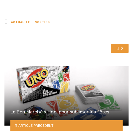
Posted
ACTUALITÉ
SORTIES
in
0
Le Bon Marché x Uno, pour sublimer les fêtes
ARTICLE PRÉCÉDENT