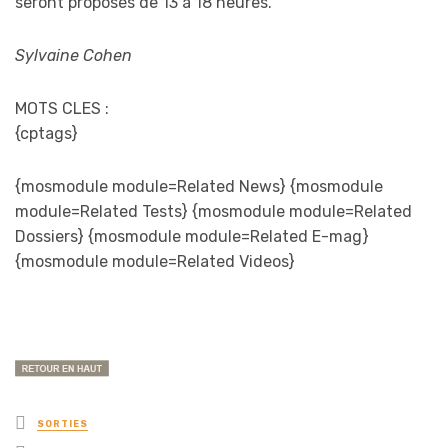
seront proposés de 13 à 18 heures.
Sylvaine Cohen
MOTS CLES :
{cptags}
{mosmodule module=Related News} {mosmodule
module=Related Tests} {mosmodule module=Related
Dossiers} {mosmodule module=Related E-mag}
{mosmodule module=Related Videos}
Posted
SORTIES
in