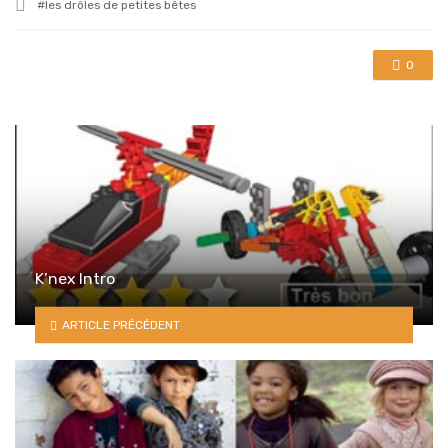
Tagged
les drôles de petites bêtes
with
0
K’nex Intro
ARTICLE PRÉCÉDENT