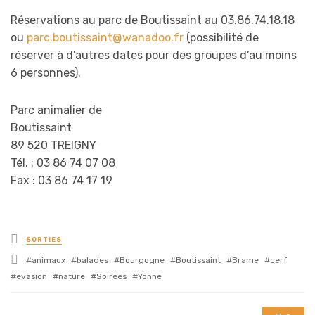
Réservations au parc de Boutissaint au 03.86.74.18.18
ou
parc.boutissaint@wanadoo.fr
(possibilité de
réserver à d’autres dates pour des groupes d’au moins
6 personnes).
Parc animalier de
Boutissaint
89 520 TREIGNY
Tél. : 03 86 74 07 08
Fax : 03 86 74 17 19
Posted
SORTIES
in
Tagged
animaux
balades
Bourgogne
Boutissaint
Brame
cerf
with
evasion
nature
Soirées
Yonne