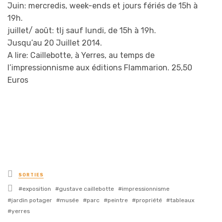
Juin: mercredis, week-ends et jours fériés de 15h à
19h.
juillet/ août: tlj sauf lundi, de 15h à 19h.
Jusqu’au 20 Juillet 2014.
A lire: Caillebotte, à Yerres, au temps de
l’impressionnisme aux éditions Flammarion. 25,50
Euros
Posted
SORTIES
in
Tagged
exposition
gustave caillebotte
impressionnisme
with
jardin potager
musée
parc
peintre
propriété
tableaux
yerres