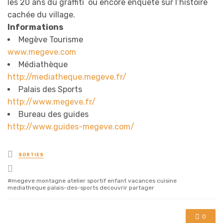
les 20 ans du graffiti ou encore enquête sur l’histoire
cachée du village.
Informations
Megève Tourisme
www.megeve.com
Médiathèque
http://mediatheque.megeve.fr/
Palais des Sports
http://www.megeve.fr/
Bureau des guides
http://www.guides-megeve.com/
Posted
SORTIES
in
Tagged
with
megeve montagne atelier sportif enfant vacances cuisine
mediatheque palais-des-sports decouvrir partager
0