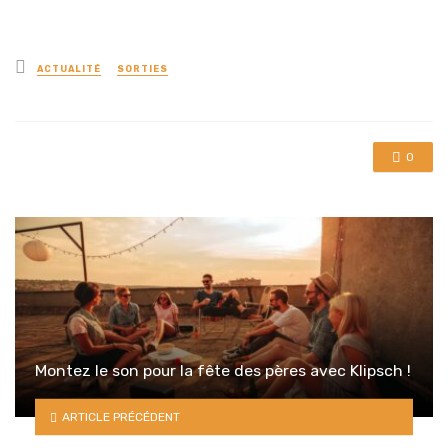
Posted
ACTUALITÉ
SORTIES
in
0
Montez le son pour la fête des pères avec Klipsch !
ARTICLE PRÉCÉDENT