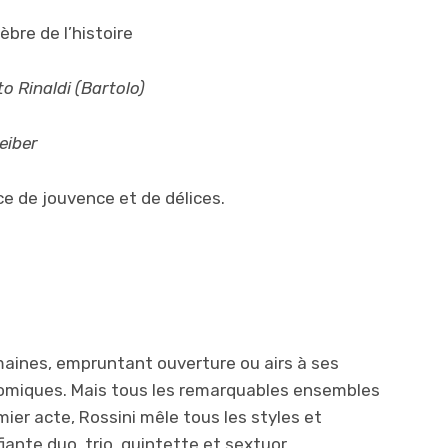
èbre de l’histoire
o Rinaldi (Bartolo)
Leiber
ce de jouvence et de délices.
aines, empruntant ouverture ou airs à ses
omiques. Mais tous les remarquables ensembles
mier acte, Rossini mêle tous les styles et
ante duo, trio, quintette et sextuor.