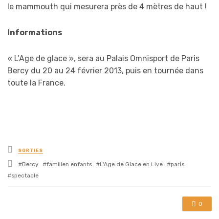
le mammouth qui mesurera près de 4 mètres de haut !
Informations
« L’Age de glace », sera au Palais Omnisport de Paris
Bercy du 20 au 24 février 2013, puis en tournée dans
toute la France.
Posted
SORTIES
in
Tagged
Bercy
famillen enfants
L'Age de Glace en Live
paris
with
spectacle
0