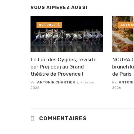
VOUS AIMEREZ AUSSI
ACTUALITÉ
ACTUA
Le Lac des Cygnes, revisité
NOURA O
par Prejlocaj au Grand
brunch k
théâtre de Provence !
de Paris
Par
ANTONIN CHARTIER
7 février
Par
ANTONI
2026
2026
COMMENTAIRES