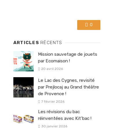
0
ARTICLES
RÉCENTS
Mission sauvetage de jouets
par Ecomaison !
20 avril 2026
Le Lac des Cygnes, revisité
par Prejlocaj au Grand théâtre
de Provence !
7 février 2026
Les révisions du bac
réinventées avec Kit’bac !
30 janvier 2026