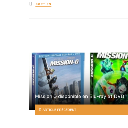
Posted
SORTIES
in
Mission G disponible en Blu-ray et DVD
ARTICLE PRÉCÉDENT