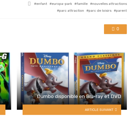
Tagged
enfant
europa-park
famille
nouvelles attractions
with
parc attraction
parc de loisirs
parent
0
Dumbo disponible en Blu-ray et DVD
ARTICLE SUIVANT