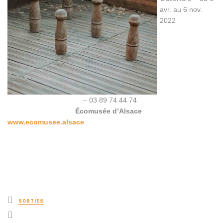
avr. au 6 nov.
2022
info@ecomusee.alsace
– 03 89 74 44 74
www.ecomusee.alsac
Écomusée d’Alsace
www.ecomusee.alsace
www.ecomusee.alsac
Posted
SORTIES
in
Tagged
with