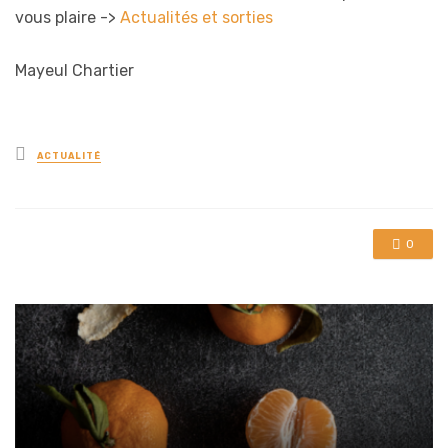
vous plaire ->
Actualités et sorties
Mayeul Chartier
Posted
ACTUALITÉ
in
0