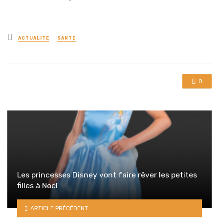
Posted
ACTUALITÉ
SANTÉ
in
0
Les princesses Disney vont faire rêver les petites
filles à Noël
ARTICLE PRÉCÉDENT