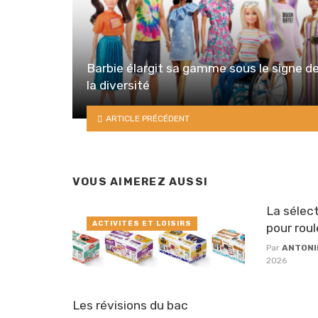
Barbie élargit sa gamme sous le signe d
la diversité
ARTICLE PRÉCÉDENT
VOUS AIMEREZ AUSSI
La sélect
ACTIVITÉS ET LOISIRS
pour roul
Par
ANTONI
2026
Les révisions du bac