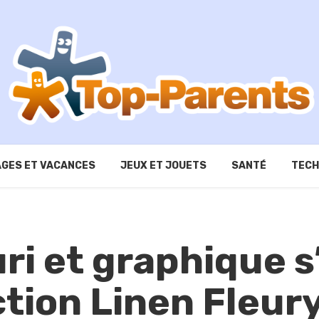
GES ET VACANCES
JEUX ET JOUETS
SANTÉ
TECH
uri et graphique s
ction Linen Fleur