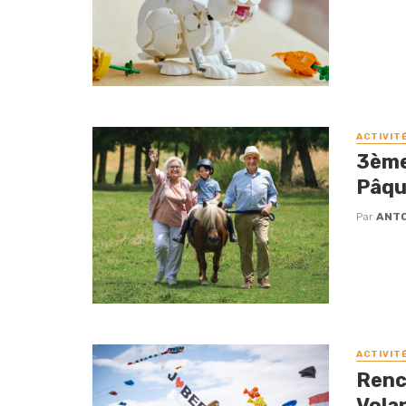
ACTIVIT
3ème 
Pâqu
Par
ANTO
ACTIVIT
Renc
Vola