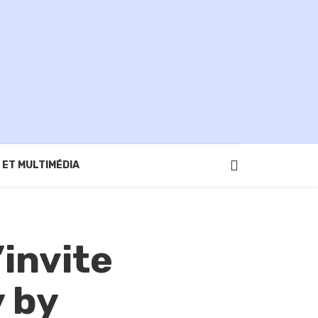
 ET MULTIMÉDIA
’invite
y by