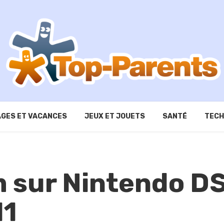
GES ET VACANCES
JEUX ET JOUETS
SANTÉ
TECH
m sur Nintendo DS
11