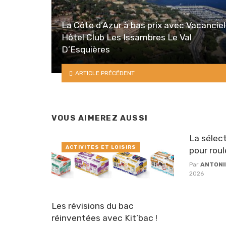
La Côte d’Azur à bas prix avec Vacanciel
Hôtel Club Les Issambres Le Val
D’Esquières
ARTICLE PRÉCÉDENT
VOUS AIMEREZ AUSSI
La sélect
ACTIVITÉS ET LOISIRS
pour roul
Par
ANTONI
2026
Les révisions du bac
réinventées avec Kit’bac !