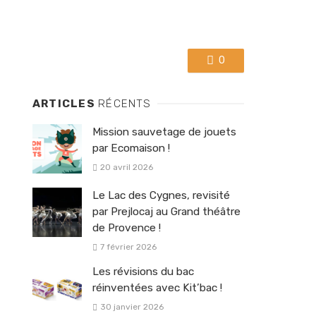
0
ARTICLES
RÉCENTS
Mission sauvetage de jouets
par Ecomaison !
20 avril 2026
Le Lac des Cygnes, revisité
par Prejlocaj au Grand théâtre
de Provence !
7 février 2026
Les révisions du bac
réinventées avec Kit’bac !
30 janvier 2026