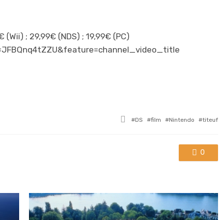
(Wii) ; 29,99€ (NDS) ; 19,99€ (PC)
=JFBQnq4tZZU&feature=channel_video_title
Tagged
DS
film
Nintendo
titeuf
with
0