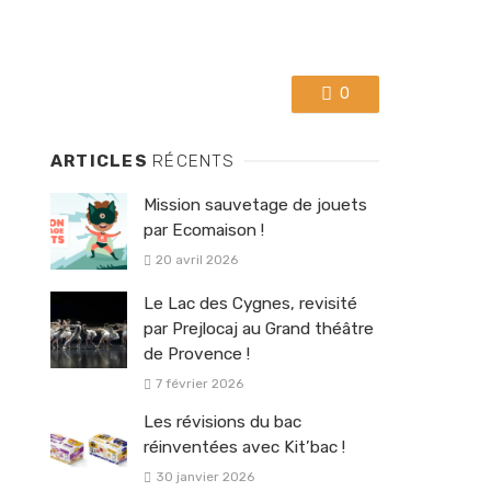
0
ARTICLES
RÉCENTS
Mission sauvetage de jouets
par Ecomaison !
20 avril 2026
Le Lac des Cygnes, revisité
par Prejlocaj au Grand théâtre
de Provence !
7 février 2026
Les révisions du bac
réinventées avec Kit’bac !
30 janvier 2026