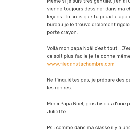
Même si je suis très gentille, j’en a
vienne toujours dessiner dans ma c
leçons. Tu crois que tu peux lui appo
bureau je le trouve drôlement rigolo
porte crayon.
Voilà mon papa Noël c’est tout… J’es
ce soit plus facile je te donne même 
www.filedanstachambre.com
Ne t’inquiètes pas, je prépare des pa
les rennes.
Merci Papa Noël, gros bisous d’une 
Juliette
Ps : comme dans ma classe il y a un