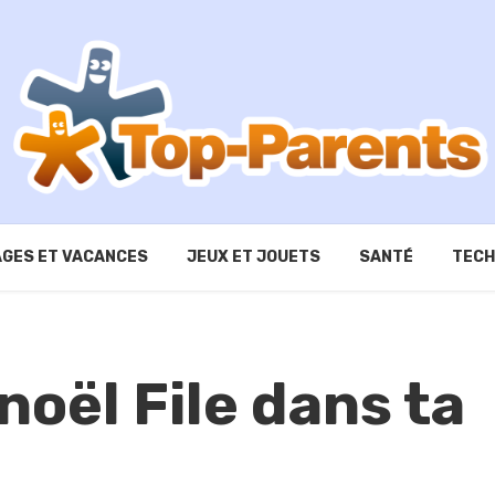
GES ET VACANCES
JEUX ET JOUETS
SANTÉ
TECH
noël File dans ta