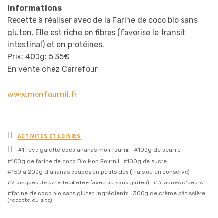
Informations
Recette à réaliser avec de la Farine de coco bio sans
gluten. Elle est riche en fibres (favorise le transit
intestinal) et en protéines.
Prix: 400g: 5,35€
En vente chez Carrefour
www.monfournil.fr
Posted
ACTIVITÉS ET LOISIRS
in
Tagged
1 fève galette coco ananas mon fournil
100g de beurre
with
100g de farine de coco Bio Mon Fournil
100g de sucre
150 à 200g d'ananas coupés en petits dés (frais ou en conserve)
2 disques de pâte feuilletée (avec ou sans gluten)
3 jaunes d'oeufs
farine de coco bio sans gluten Ingrédients : 300g de crème pâtissière
(recette du site)