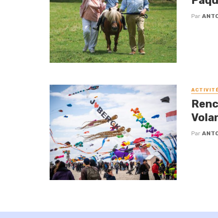
Pâqu
Par
ANTO
ACTIVIT
Renc
Vola
Par
ANTO