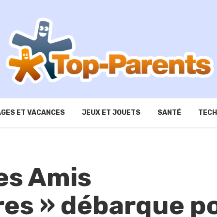
GES ET VACANCES
JEUX ET JOUETS
SANTÉ
TECH
ses Amis
res » débarque p