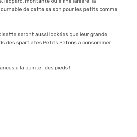
, léopard, montante ou à fine lanière, la
tournable de cette saison pour les petits comme
croisette seront aussi lookées que leur grande
eds des spartiates Petits Petons à consommer
ances à la pointe…des pieds !