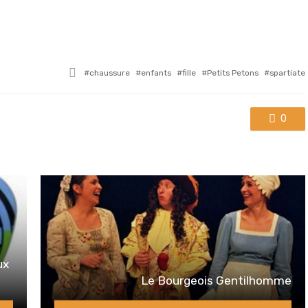
Tagged
chaussure
enfants
fille
Petits Petons
spartiate
with
0
ux
Le Bourgeois Gentilhomme