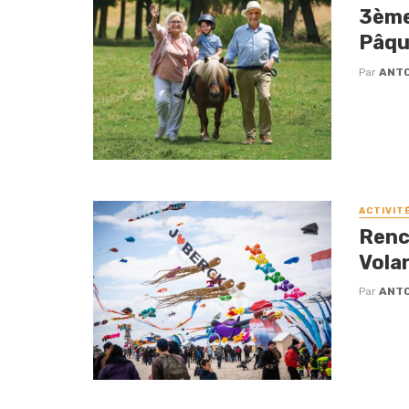
3ème 
Pâqu
Par
ANTO
ACTIVIT
Renc
Vola
Par
ANTO