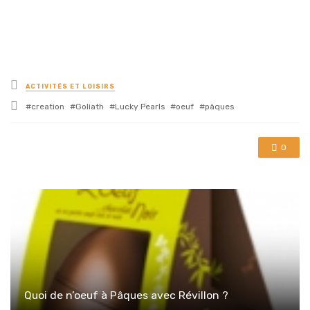
Posted
ACTIVITÉS ET LOISIRS
in
Tagged
creation
Goliath
Lucky Pearls
oeuf
pâques
with
0
Quoi de n’oeuf à Pâques avec Révillon ?