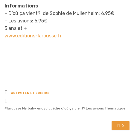
Informations
– D’où ça vient?: de Sophie de Mullenheim: 6,95€
– Les avions: 6,95€
3 ans et +
www.editions-larousse.fr
Posted
ACTIVITÉS ET LOISIRS
in
Tagged
with
larousse My baby encyclopédie d'où ça vient? Les avions Thématique
0