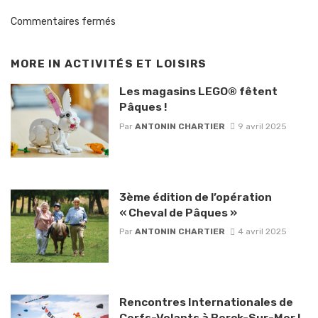
Commentaires fermés
MORE IN
ACTIVITÉS ET LOISIRS
Les magasins LEGO® fêtent
Pâques !
Par
ANTONIN CHARTIER
9 avril 2025
3ème édition de l’opération
« Cheval de Pâques »
Par
ANTONIN CHARTIER
4 avril 2025
Rencontres Internationales de
Cerfs-Volants à Berck-Sur-Mer !