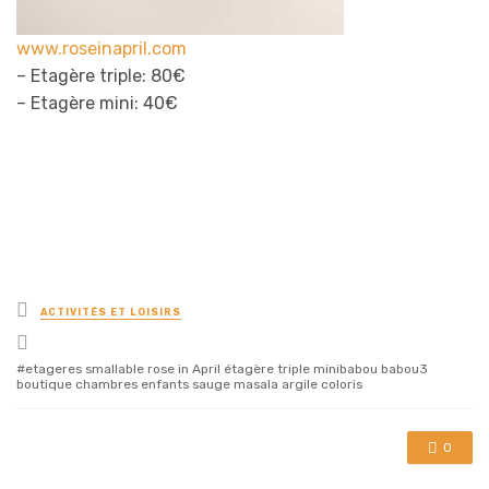
www.roseinapril.com
– Etagère triple: 80€
– Etagère mini: 40€
Posted
ACTIVITÉS ET LOISIRS
in
Tagged
with
etageres smallable rose in April étagère triple minibabou babou3
boutique chambres enfants sauge masala argile coloris
0