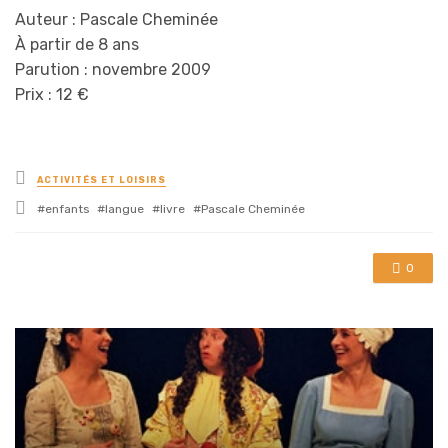
Auteur : Pascale Cheminée
À partir de 8 ans
Parution : novembre 2009
Prix : 12 €
Posted
ACTIVITÉS ET LOISIRS
in
Tagged
enfants
langue
livre
Pascale Cheminée
with
0