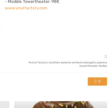
– Modèle Towertheater: 98€
www.vinylfactory.com
vinyl factory lunettes solaires enfants lexington paloma
towertheater thelka
0