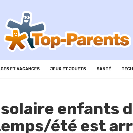
GES ET VACANCES
JEUX ET JOUETS
SANTÉ
TECH
 solaire enfants d
temps/été est arr