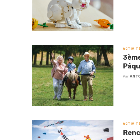
ACTIVIT
3ème 
Pâqu
Par
ANTO
ACTIVIT
Renc