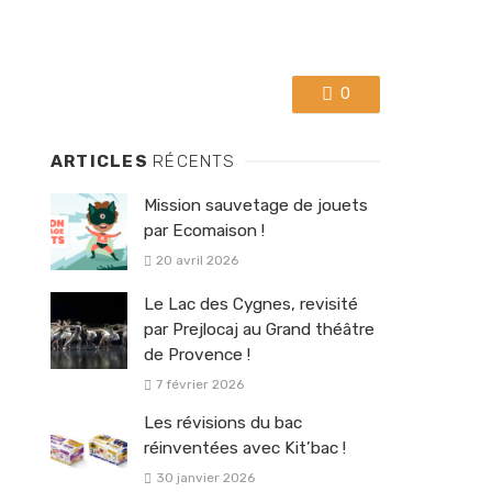
0
ARTICLES
RÉCENTS
Mission sauvetage de jouets
par Ecomaison !
20 avril 2026
Le Lac des Cygnes, revisité
par Prejlocaj au Grand théâtre
de Provence !
7 février 2026
Les révisions du bac
réinventées avec Kit’bac !
30 janvier 2026