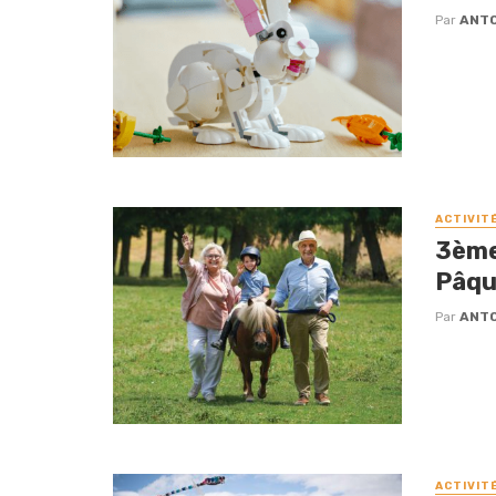
Par
ANTO
ACTIVIT
3ème 
Pâqu
Par
ANTO
ACTIVIT