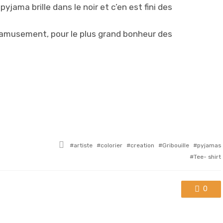
yjama brille dans le noir et c’en est fini des
c amusement, pour le plus grand bonheur des
Tagged
artiste
colorier
creation
Gribouille
pyjamas
with
Tee- shirt
0