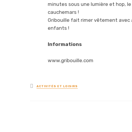
minutes sous une lumière et hop, le p
cauchemars !
Gribouille fait rimer vêtement ave
enfants !
Informations
www.gribouille.com
Posted
ACTIVITÉS ET LOISIRS
in