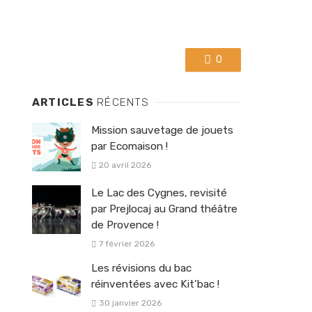
0
ARTICLES
RÉCENTS
Mission sauvetage de jouets
par Ecomaison !
20 avril 2026
Le Lac des Cygnes, revisité
par Prejlocaj au Grand théâtre
de Provence !
7 février 2026
Les révisions du bac
réinventées avec Kit’bac !
30 janvier 2026