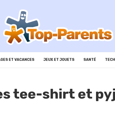
GES ET VACANCES
JEUX ET JOUETS
SANTÉ
TECH
les tee-shirt et p