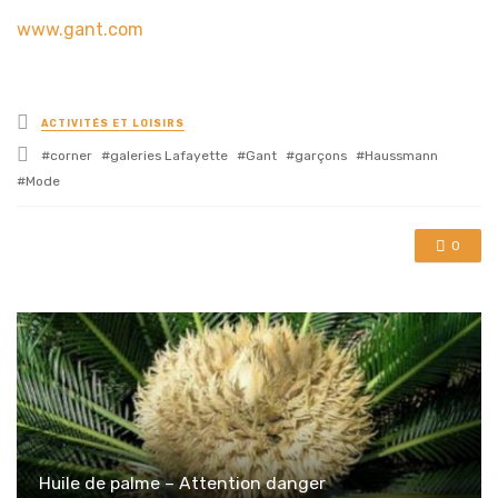
www.gant.com
Posted
ACTIVITÉS ET LOISIRS
in
Tagged
corner
galeries Lafayette
Gant
garçons
Haussmann
with
Mode
0
Huile de palme – Attention danger