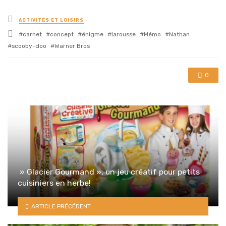
Posted
ACTIVITÉS ET LOISIRS
in
Tagged
carnet
concept
énigme
larousse
Mémo
Nathan
with
scooby-doo
Warner Bros
0
» Glacier Gourmand », un jeu créatif pour petits
cuisiniers en herbe!
ARTICLE PRÉCÉDENT