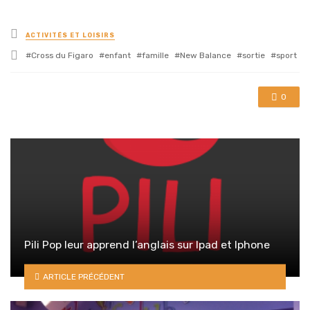
Posted
ACTIVITÉS ET LOISIRS
in
Tagged
Cross du Figaro
enfant
famille
New Balance
sortie
sport
with
0
Pili Pop leur apprend l’anglais sur Ipad et Iphone
ARTICLE PRÉCÉDENT